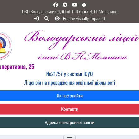
ОЗО Володарський ЛДПшГ I-III ст ім. В. П. Мельника
For the visually impaired
оперативна, 25
№21757 у системі ІСУО
Ліцензія на провадження освітньої діяльності
Як нас знайти
Контакти
Адреса електронної пошти