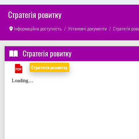
Стратегія ровитку
Інформаційна доступність
Установчі документи
Стратегія ров
Стратегія ровитку
Стратегія розвитку