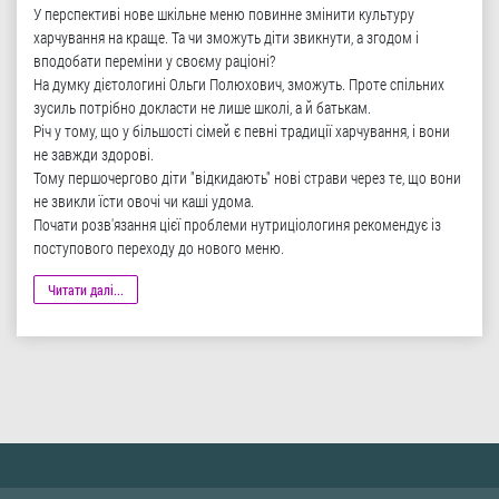
У перспективі нове шкільне меню повинне змінити культуру
харчування на краще. Та чи зможуть діти звикнути, а згодом і
вподобати переміни у своєму раціоні?
На думку дієтологині Ольги Полюхович, зможуть. Проте спільних
зусиль потрібно докласти не лише школі, а й батькам.
Річ у тому, що у більшості сімей є певні традиції харчування, і вони
не завжди здорові.
Тому першочергово діти "відкидають" нові страви через те, що вони
не звикли їсти овочі чи каші удома.
Почати розв'язання цієї проблеми нутриціологиня рекомендує із
поступового переходу до нового меню.
Читати далі...