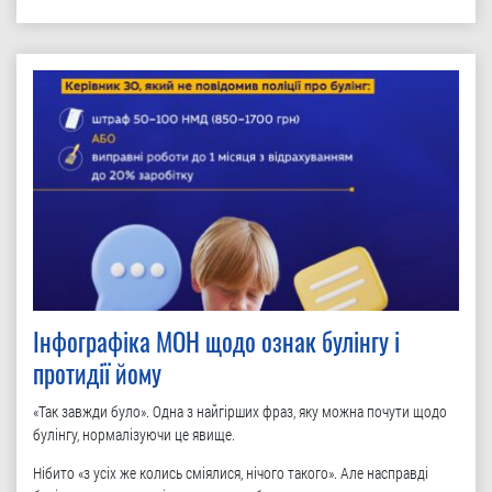
Інфографіка МОН щодо ознак булінгу і
протидії йому
«Так завжди було». Одна з найгірших фраз, яку можна почути щодо
булінгу, нормалізуючи це явище.
Нібито «з усіх же колись сміялися, нічого такого». Але насправді