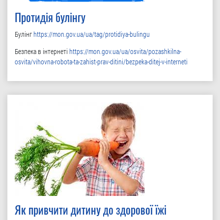
Протидія булінгу
Булінг
https://mon.gov.ua/ua/tag/protidiya-bulingu
Безпека в інтернеті
https://mon.gov.ua/ua/osvita/pozashkilna-
osvita/vihovna-robota-ta-zahist-prav-ditini/bezpeka-ditej-v-interneti
Як привчити дитину до здорової їжі