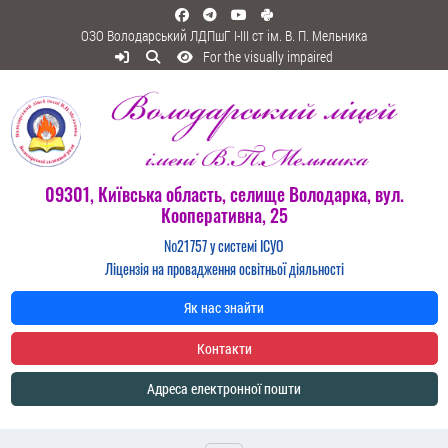
ОЗО Володарський ЛДПшГ I-III ст ім. В. П. Мельника
For the visually impaired
09301, Київська область, селище Володарка, вул.
Кооперативна, 25
№21757 у системі ІСУО
Ліцензія на провадження освітньої діяльності
Як нас знайти
Контакти
Адреса електронної пошти