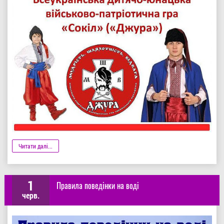
Деталі
Читати далі...
1
Правила поведінки на воді
черв.