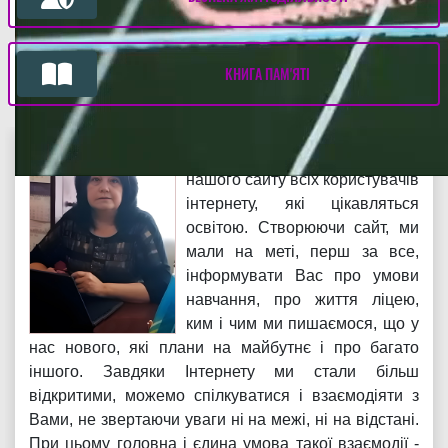
КНИГА ПАМ'ЯТІ
Ми раді вітати на сторінках
нашого сайту всіх користувачів
інтернету, які цікавляться
освітою. Створюючи сайт, ми
мали на меті, перш за все,
інформувати Вас про умови
навчання, про життя ліцею,
ким і чим ми пишаємося, що у
нас нового, які плани на майбутнє і про багато
іншого. Завдяки Інтернету ми стали більш
відкритими, можемо спілкуватися і взаємодіяти з
Вами, не звертаючи уваги ні на межі, ні на відстані.
При цьому головна і єдина умова такої взаємодії -