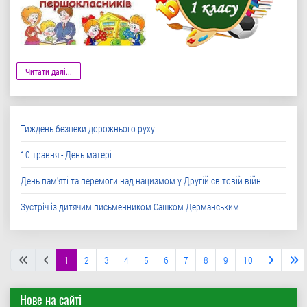
Деталі
Читати далі...
Тиждень безпеки дорожнього руху
10 травня - День матері
День пам'яті та перемоги над нацизмом у Другій світовій війні
Зустріч із дитячим письменником Сашком Дерманським
1
2
3
4
5
6
7
8
9
10
Нове на сайті