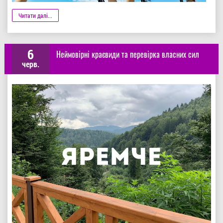
Деталі
Читати далі...
6
Неймовірні краєвиди та перевірка власних сил
черв.