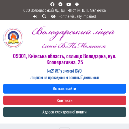
ОЗО Володарський ЛДПшГ I-III ст ім. В. П. Мельника
For the visually impaired
09301, Київська область, селище Володарка, вул.
Кооперативна, 25
№21757 у системі ІСУО
Ліцензія на провадження освітньої діяльності
Як нас знайти
Контакти
Адреса електронної пошти