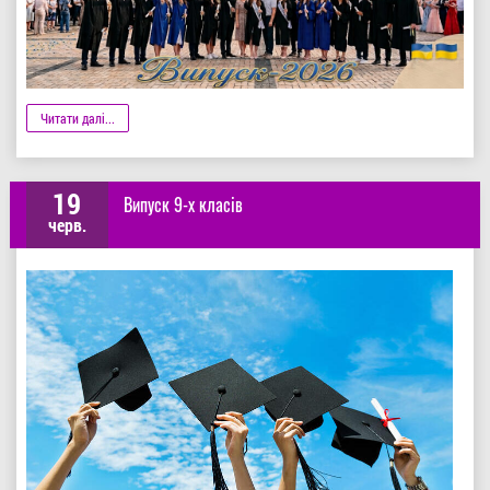
Деталі
Читати далі...
19
Випуск 9-х класів
черв.