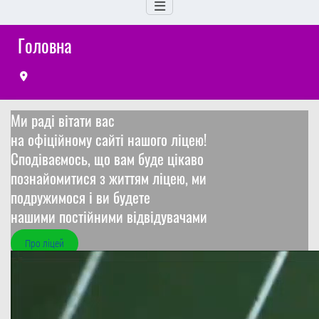
Головна
Ми раді вітати вас
на офіційному сайті нашого ліцею!
Сподiваємось, що вам буде цiкаво
познайомитися з життям ліцею, ми
подружимося i ви будете
нашими постiйними відвідувачами
Про ліцей