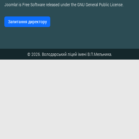
Joomla!
is Free Software released under the
GNU General Public License.
Запитання директору
© 2026. Володарський ліцей імені В.П.Мельника.