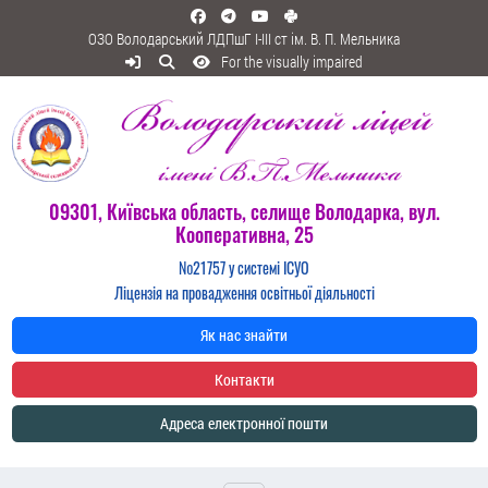
ОЗО Володарський ЛДПшГ I-III ст ім. В. П. Мельника
For the visually impaired
09301, Київська область, селище Володарка, вул.
Кооперативна, 25
№21757 у системі ІСУО
Ліцензія на провадження освітньої діяльності
Як нас знайти
Контакти
Адреса електронної пошти