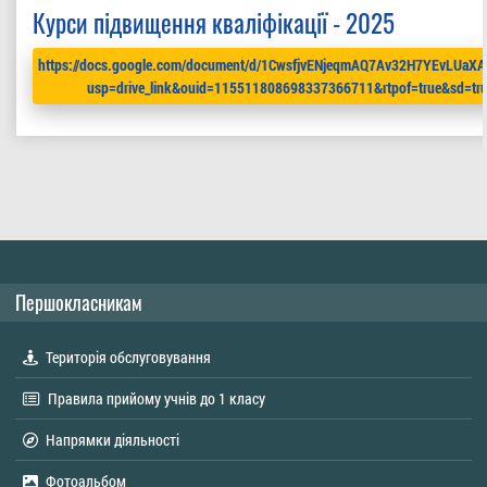
Курси підвищення кваліфікації - 2025
https://docs.google.com/document/d/1CwsfjvENjeqmAQ7Av32H7YEvLUaXA
usp=drive_link&ouid=115511808698337366711&rtpof=true&sd=tr
Першокласникам
Територія обслуговування
Правила прийому учнів до 1 класу
Напрямки діяльності
Фотоальбом