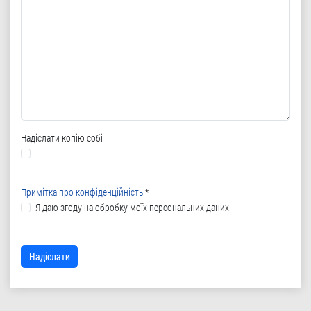
Надіслати копію собі
Примітка про конфіденційність
*
Примітка про конфіденційність
Я даю згоду на обробку моїх персональних даних
CAPTCHA
*
Надіслати