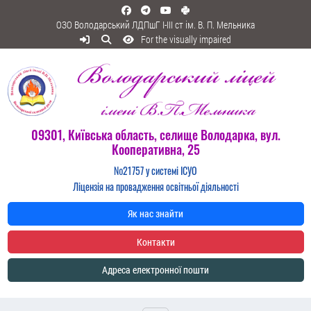
ОЗО Володарський ЛДПшГ I-III ст ім. В. П. Мельника
For the visually impaired
09301, Київська область, селище Володарка, вул.
Кооперативна, 25
№21757 у системі ІСУО
Ліцензія на провадження освітньої діяльності
Як нас знайти
Контакти
Адреса електронної пошти