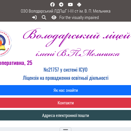
ОЗО Володарський ЛДПшГ I-III ст ім. В. П. Мельника
For the visually impaired
оперативна, 25
№21757 у системі ІСУО
Ліцензія на провадження освітньої діяльності
Як нас знайти
Контакти
Адреса електронної пошти