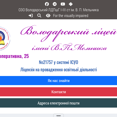
ОЗО Володарський ЛДПшГ I-III ст ім. В. П. Мельника
For the visually impaired
оперативна, 25
№21757 у системі ІСУО
Ліцензія на провадження освітньої діяльності
Як нас знайти
Контакти
Адреса електронної пошти