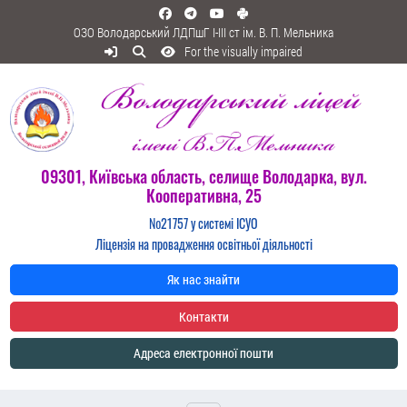
ОЗО Володарський ЛДПшГ I-III ст ім. В. П. Мельника
For the visually impaired
09301, Київська область, селище Володарка, вул.
Кооперативна, 25
№21757 у системі ІСУО
Ліцензія на провадження освітньої діяльності
Як нас знайти
Контакти
Адреса електронної пошти