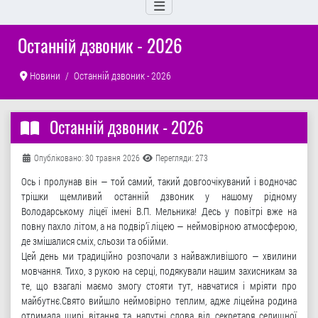
Останній дзвоник - 2026
Новини
Останній дзвоник - 2026
Останній дзвоник - 2026
Деталі
Опубліковано: 30 травня 2026
Перегляди: 273
Ось і пролунав він — той самий, такий довгоочікуваний і водночас
трішки щемливий останній дзвоник у нашому рідному
Володарському ліцеї імені В.П. Мельника! Десь у повітрі вже на
повну пахло літом, а на подвір’ї ліцею — неймовірною атмосферою,
де змішалися сміх, сльози та обійми.
Цей день ми традиційно розпочали з найважливішого — хвилини
мовчання. Тихо, з рукою на серці, подякували нашим захисникам за
те, що взагалі маємо змогу стояти тут, навчатися і мріяти про
майбутнє.Свято вийшло неймовірно теплим, адже ліцейна родина
отримала щирі вітання та напутні слова від секретаря селищної