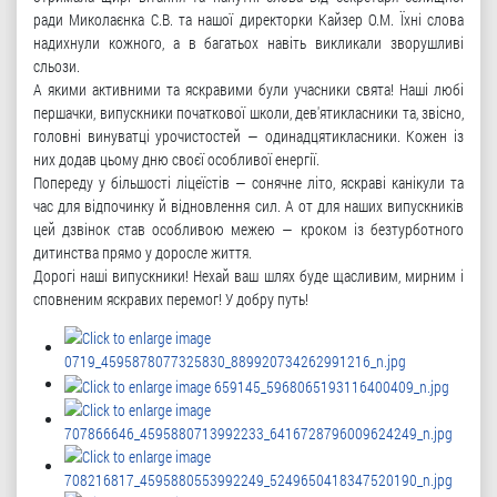
ради Миколаєнка С.В. та нашої директорки Кайзер О.М. Їхні слова
надихнули кожного, а в багатьох навіть викликали зворушливі
сльози.
А якими активними та яскравими були учасники свята! Наші любі
першачки, випускники початкової школи, дев'ятикласники та, звісно,
головні винуватці урочистостей — одинадцятикласники. Кожен із
них додав цьому дню своєї особливої енергії.
Попереду у більшості ліцеїстів — сонячне літо, яскраві канікули та
час для відпочинку й відновлення сил. А от для наших випускників
цей дзвінок став особливою межею — кроком із безтурботного
дитинства прямо у доросле життя.
Дорогі наші випускники! Нехай ваш шлях буде щасливим, мирним і
сповненим яскравих перемог! У добру путь!