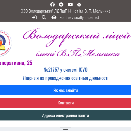
ОЗО Володарський ЛДПшГ I-III ст ім. В. П. Мельника
For the visually impaired
оперативна, 25
№21757 у системі ІСУО
Ліцензія на провадження освітньої діяльності
Як нас знайти
Контакти
Адреса електронної пошти