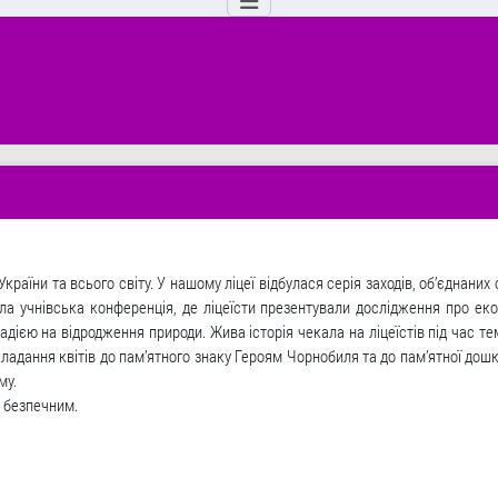
раїни та всього світу. У нашому ліцеї відбулася серія заходів, об’єднаних
а учнівська конференція, де ліцеїсти презентували дослідження про еколо
адією на відродження природи. Жива історія чекала на ліцеїстів під час т
кладання квітів до пам’ятного знаку Героям Чорнобиля та до пам’ятної дошк
му.
 безпечним.