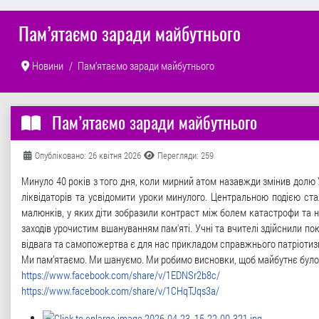
Пам’ятаємо заради майбутнього
Новини
Пам’ятаємо заради майбутнього
Пам’ятаємо заради майбутнього
Деталі
Опубліковано: 26 квітня 2026
Перегляди: 259
Минуло 40 років з того дня, коли мирний атом назавжди змінив долю Ук
ліквідаторів та усвідомити уроки минулого. Центральною подією стал
малюнків, у яких діти зобразили контраст між болем катастрофи та н
заходів урочистим вшануванням пам'яті. Учні та вчителі здійснили по
відвага та самопожертва є для нас прикладом справжнього патріотиз
Ми пам’ятаємо. Ми шануємо. Ми робимо висновки, щоб майбутнє було
https://www.facebook.com/share/v/1EDNSr2b8c/
https://www.facebook.com/share/v/1CHqTJqs3a/