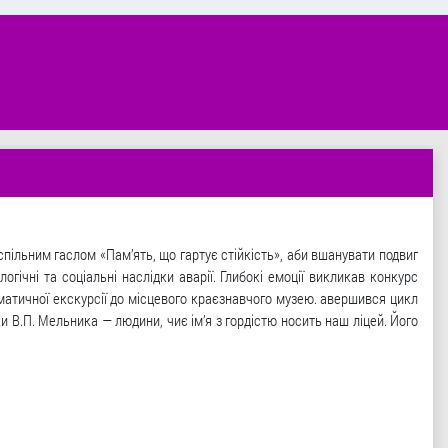
 спільним гаслом «Пам’ять, що гартує стійкість», аби вшанувати подвиг
гічні та соціальні наслідки аварії. Глибокі емоції викликав конкурс
ематичної екскурсії до місцевого краєзнавчого музею. авершився цикл
и В.П. Мельника — людини, чиє ім’я з гордістю носить наш ліцей. Його