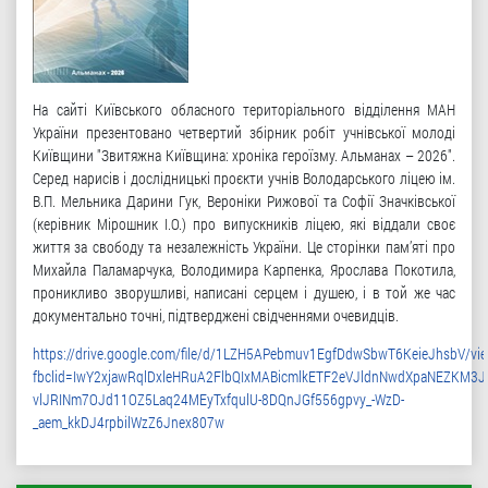
На сайті Київського обласного територіального відділення МАН
України презентовано четвертий збірник робіт учнівської молоді
Київщини "Звитяжна Київщина: хроніка героїзму. Альманах – 2026".
Серед нарисів і дослідницькі проєкти учнів Володарського ліцею ім.
В.П. Мельника Дарини Гук, Вероніки Рижової та Софії Значківської
(керівник Мірошник І.О.) про випускників ліцею, які віддали своє
життя за свободу та незалежність України. Це сторінки пам’яті про
Михайла Паламарчука, Володимира Карпенка, Ярослава Покотила,
проникливо зворушливі, написані серцем і душею, і в той же час
документально точні, підтверджені свідченнями очевидців.
https://drive.google.com/file/d/1LZH5APebmuv1EgfDdwSbwT6KeieJhsbV/vi
fbclid=IwY2xjawRqlDxleHRuA2FlbQIxMABicmlkETF2eVJldnNwdXpaNEZK
vlJRINm7OJd11OZ5Laq24MEyTxfqulU-8DQnJGf556gpvy_-WzD-
_aem_kkDJ4rpbilWzZ6Jnex807w