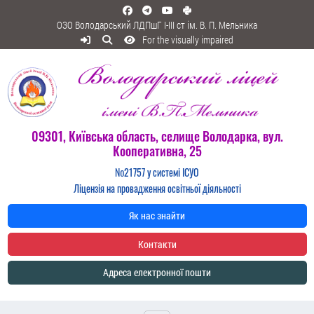
ОЗО Володарський ЛДПшГ I-III ст ім. В. П. Мельника
For the visually impaired
09301, Київська область, селище Володарка, вул.
Кооперативна, 25
№21757 у системі ІСУО
Ліцензія на провадження освітньої діяльності
Як нас знайти
Контакти
Адреса електронної пошти