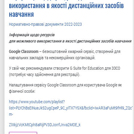
використання в якості дистанційних засобів
навчання
Нормативно-правові документи 2022-2023
Інформація щодо ресурсів
для можливого використання в якості дистанційних засобів навчання
Google Classroom
– безкоштовний хмарний сервіс, створений для
навчальних закладів та некомерційних організацій.
У свій час рекомендували створити G Suite for Education для ЗЗСО
(потребує часу здійснення для реєстрації).
Налаштування сервісу Google Classroom для користувача Google як
фізичної особи:
https://www.youtube.com/playlist?
list=PLYChBsEINueJkS2ugCpeP_9C_yITX7Y5X&fbclid=IwAR3aFuMt9fHl9_ZQcT
m-
ZlXkjzVcKMtCph8aRIjPV3DJorrfJnva2MOE_k