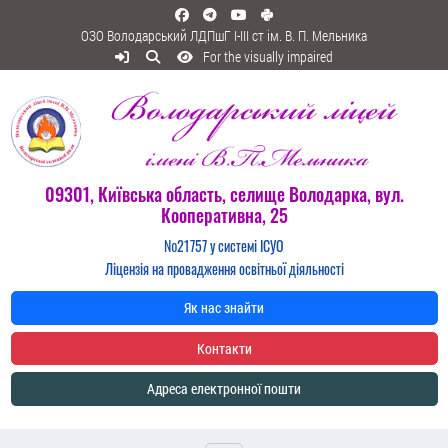
ОЗО Володарський ЛДПшГ I-III ст ім. В. П. Мельника
For the visually impaired
09301, Київська область, селище Володарка, вул.
Кооперативна, 25
№21757 у системі ІСУО
Ліцензія на провадження освітньої діяльності
Як нас знайти
Контакти
Адреса електронної пошти