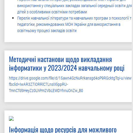
використання у спеціальних закладах загальної середньої освіти для
дітей з особливими освітніми потребами
Перелік навчальної літератури та навчальних програм з психології т
педагогіки, рекомендованих МОН України для використання в
освітньому процесі закладів освіти
Методичні настанови щодо викладання
інформатики у 2023/2024 навчальному році
https://drive.google.com/file/d/15awn4GzNuRrkansgd4oP9RGcktgTqi-u/view?
fbclid=IwAR3Z7iORRlC7LnsIXlippRU-
TmnCTd9HeyZz0LhPm2VbLEWDYhnuOnZw_B0
Інформація щодо ресурсів для можливого