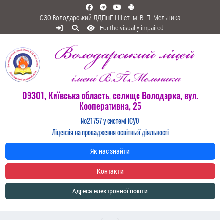
ОЗО Володарський ЛДПшГ I-III ст ім. В. П. Мельника
For the visually impaired
09301, Київська область, селище Володарка, вул.
Кооперативна, 25
№21757 у системі ІСУО
Ліцензія на провадження освітньої діяльності
Як нас знайти
Контакти
Адреса електронної пошти