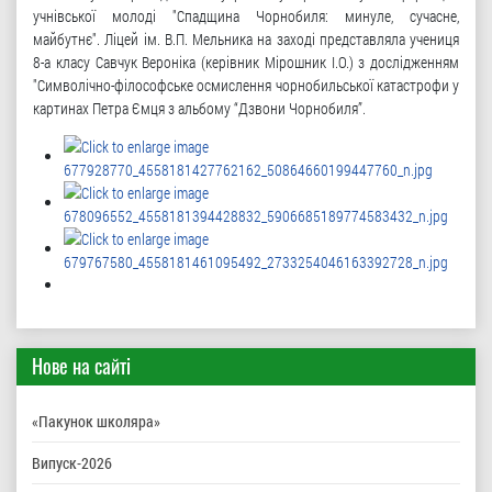
учнівської молоді "Спадщина Чорнобиля: минуле, сучасне,
майбутнє". Ліцей ім. В.П. Мельника на заході представляла учениця
8-а класу Савчук Вероніка (керівник Мірошник І.О.) з дослідженням
"Символічно-філософське осмислення чорнобильської катастрофи у
картинах Петра Ємця з альбому “Дзвони Чорнобиля”.
Нове на сайті
«Пакунок школяра»
Випуск-2026